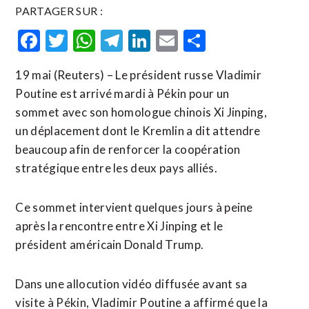
PARTAGER SUR :
Facebook
Twitter
WhatsApp
Telegram
LinkedIn
Email
Partager
19 mai (Reuters) – Le président russe Vladimir
Poutine est arrivé mardi à ​Pékin pour ‌un
sommet ​avec ⁠son homologue chinois Xi ‌Jinping,
‌un déplacement dont le Kremlin a dit ​attendre
beaucoup afin de renforcer la coopération
stratégique entre les deux pays alliés.
Ce sommet ⁠intervient quelques ⁠jours à peine
après la rencontre entre Xi Jinping et le
président ⁠américain Donald ‌Trump.
Dans une allocution vidéo ⁠diffusée avant ​sa
visite ​à Pékin, Vladimir Poutine ​a affirmé que la