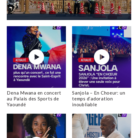
Dena Mwana en concert
Sanjola – En Choeur: un
au Palais des Sports de
temps d’adoration
Yaoundé
inoubliable