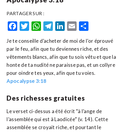
PARTAGER SUR :
Facebook
Twitter
WhatsApp
Telegram
LinkedIn
Email
Partager
Je te conseille d’acheter de moi de l’or éprouvé
par le feu, afin que tu deviennes riche, et des
vêtements blancs, afin que tu sois vêtu et que la
honte de ta nudité ne paraisse pas, et un collyre
pour oindre tes yeux, afin que tu voies.
Apocalypse 3:18
Des richesses gratuites
Le verset ci-dessus a été écrit “à l’ange de
l’assemblée qui est à Laodicée” (v. 14). Cette
assemblée se croyait riche, et pourtant le