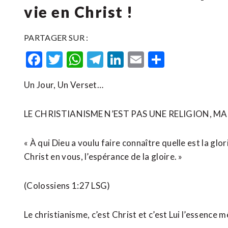
vie en Christ !
PARTAGER SUR :
Facebook
Twitter
WhatsApp
Telegram
LinkedIn
Email
Partager
Un Jour, Un Verset…
LE CHRISTIANISME N’EST PAS UNE RELIGION, MAIS
« À qui Dieu a voulu faire connaître quelle est la glo
Christ en vous, l’espérance de la gloire. »
‭‭(Colossiens‬ ‭1‬:‭27‬ ‭LSG)‬‬
Le christianisme, c’est Christ et c’est Lui l’essence