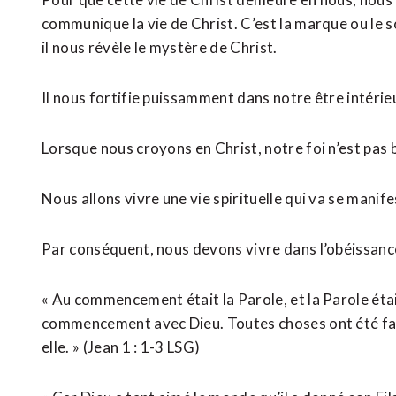
communique la vie de Christ. C’est la marque ou le s
il nous révèle le mystère de Christ.
Il nous fortifie puissamment dans notre être intérie
Lorsque nous croyons en Christ, notre foi n’est pas b
Nous allons vivre une vie spirituelle qui va se manif
Par conséquent, nous devons vivre dans l’obéissance e
« Au commencement était la Parole, et la Parole était 
commencement avec Dieu. Toutes choses ont été faites 
elle. » (Jean‬ ‭1‬ :‭ 1‬-‭3‬ ‭LSG)‬‬