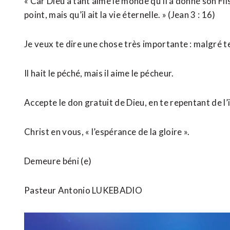
« Car Dieu a tant aimé le monde qu’il a donné son Fils
point, mais qu’il ait la vie éternelle. » (Jean 3 : 16)
Je veux te dire une chose très importante : malgré t
Il hait le péché, mais il aime le pécheur.
Accepte le don gratuit de Dieu, en te repentant de l’i
Christ en vous, « l’espérance de la gloire ».
Demeure béni (e)
Pasteur Antonio LUKEBADIO