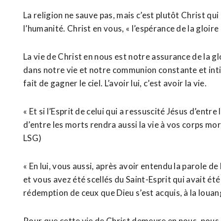
La religion ne sauve pas, mais c’est plutôt Christ qui 
l’humanité. Christ en vous, « l’espérance de la gloire 
La vie de Christ en nous est notre assurance de la glo
dans notre vie et notre communion constante et inti
fait de gagner le ciel. L’avoir lui, c’est avoir la vie.
« Et si l’Esprit de celui qui a ressuscité Jésus d’entr
d’entre les morts rendra aussi la vie à vos corps mortel
‭LSG‬‬)
« En lui, vous aussi, après avoir entendu la parole de 
et vous avez été scellés du Saint-Esprit qui avait ét
rédemption de ceux que Dieu s’est acquis, à la louange de s
Pour que cette vie de Christ demeure en nous, nous a