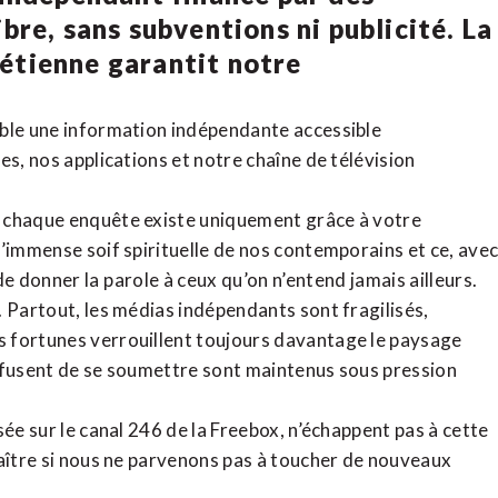
bre, sans subventions ni publicité. La
rétienne
garantit notre
ible une information indépendante accessible
tes,
nos applications
et notre
chaîne de télévision
, chaque enquête existe uniquement grâce à votre
l’immense soif spirituelle de nos contemporains et ce, ave
de donner la parole à ceux qu’on n’entend jamais ailleurs.
. Partout, les médias indépendants sont fragilisés,
 fortunes verrouillent toujours davantage le paysage
refusent de se soumettre sont maintenus sous pression
sée sur le canal 246 de la Freebox, n’échappent pas à cette
raître si nous ne parvenons pas à toucher de nouveaux