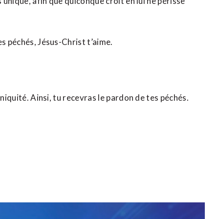
 unique, afin que quiconque croit en lui ne périsse
es péchés, Jésus-Christ t’aime.
niquité. Ainsi, tu recevras le pardon de tes péchés.