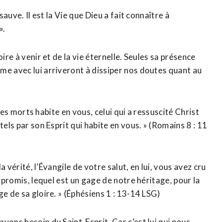
sauve. Il est la Vie que Dieu a fait connaître à
».
ire à venir et de la vie éternelle. Seules sa présence
me avec lui arriveront à dissiper nos doutes quant au
e les morts habite en vous, celui qui a ressuscité Christ
s par son Esprit qui habite en vous. » (Romains‬ ‭8 ‬: ‭11‬
la vérité, l’Évangile de votre salut, en lui, vous avez cru
é promis, lequel est un gage de notre héritage, pour la
a gloire. » (‭‭Éphésiens‬ ‭1‬ : ‭13‬-‭14‬ ‭LSG‬‬)
vons besoin du Saint-Esprit. Car c’est lui qui nous