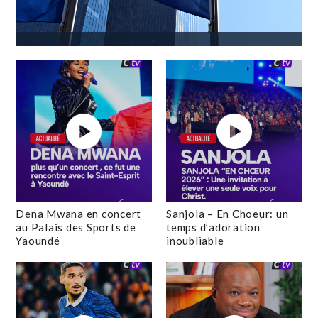
Dena Mwana en concert
Sanjola – En Choeur: un
au Palais des Sports de
temps d’adoration
Yaoundé
inoubliable