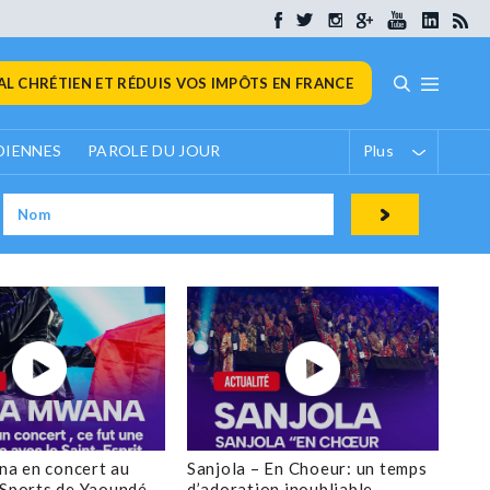
L CHRÉTIEN ET RÉDUIS VOS IMPÔTS EN FRANCE
DIENNES
PAROLE DU JOUR
Plus
a en concert au
Sanjola – En Choeur: un temps
 Sports de Yaoundé
d’adoration inoubliable