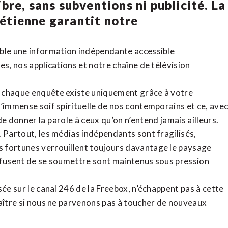
bre, sans subventions ni publicité. La
rétienne
garantit notre
ible une information indépendante accessible
tes,
nos applications
et notre
chaîne de télévision
, chaque enquête existe uniquement grâce à votre
l’immense soif spirituelle de nos contemporains et ce, ave
de donner la parole à ceux qu’on n’entend jamais ailleurs.
. Partout, les médias indépendants sont fragilisés,
 fortunes verrouillent toujours davantage le paysage
refusent de se soumettre sont maintenus sous pression
sée sur le canal 246 de la Freebox, n’échappent pas à cette
raître si nous ne parvenons pas à toucher de nouveaux