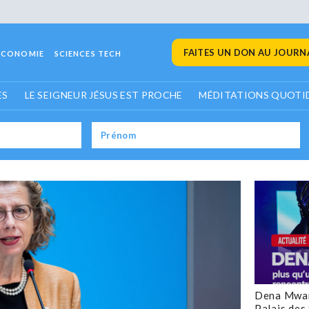
FAITES UN DON AU JOURNA
ECONOMIE
SCIENCES TECH
ES
LE SEIGNEUR JÉSUS EST PROCHE
MÉDITATIONS QUOTI
Dena Mwan
Palais des