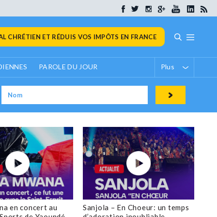
L CHRÉTIEN ET RÉDUIS VOS IMPÔTS EN FRANCE
DIENNES
PAROLE DU JOUR
Plus
a en concert au
Sanjola – En Choeur: un temps
 Sports de Yaoundé
d’adoration inoubliable