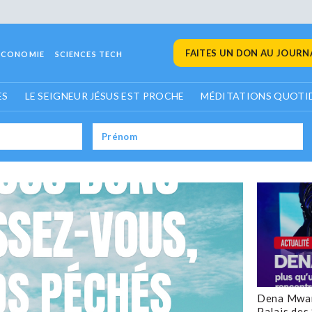
FAITES UN DON AU JOURNA
ECONOMIE
SCIENCES TECH
ES
LE SEIGNEUR JÉSUS EST PROCHE
MÉDITATIONS QUOTI
Dena Mwan
Palais des