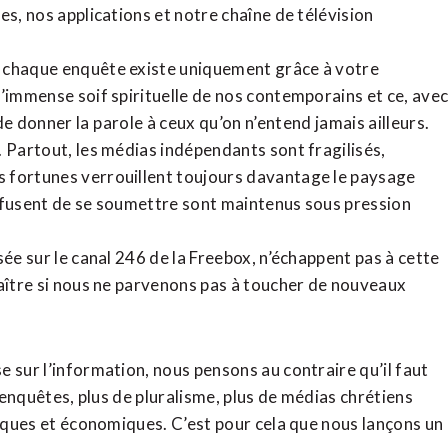
tes,
nos applications
et notre
chaîne de télévision
, chaque enquête existe uniquement grâce à votre
l’immense soif spirituelle de nos contemporains et ce, ave
de donner la parole à ceux qu’on n’entend jamais ailleurs.
. Partout, les médias indépendants sont fragilisés,
 fortunes verrouillent toujours davantage le paysage
refusent de se soumettre sont maintenus sous pression
sée sur le canal 246 de la Freebox, n’échappent pas à cette
raître si nous ne parvenons pas à toucher de nouveaux
 sur l’information, nous pensons au contraire qu’il faut
d’enquêtes, plus de pluralisme, plus de médias chrétiens
tiques et économiques. C’est pour cela que nous lançons un