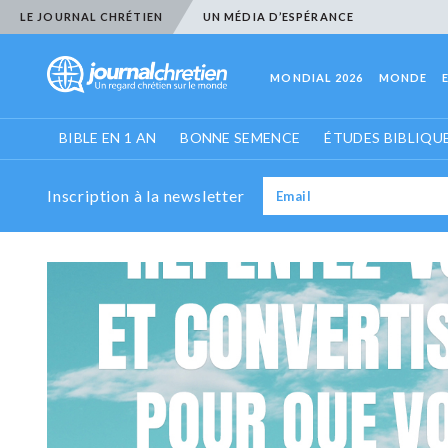
LE JOURNAL CHRÉTIEN
UN MÉDIA D’ESPÉRANCE
MONDIAL 2026
MONDE
BIBLE EN 1 AN
BONNE SEMENCE
ÉTUDES BIBLIQU
Inscription à la newsletter