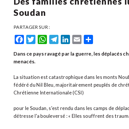
Des familles chrétiennes l
Soudan
PARTAGER SUR :
Facebook
Twitter
WhatsApp
Telegram
LinkedIn
Email
Partager
Dans ce pays ravagé par la guerre, les déplacés c
menacés.
La situation est catastrophique dans les monts Noub
fédéré du Nil Bleu, majoritairement peuplés de chrét
Chrétienne Internationale (CSI)
pour le Soudan, s’est rendu dans les camps de dépla
détresse l’a bouleversé : « Elles souffrent des traum