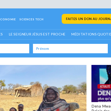
FAITES UN DON AU JOURNA
ECONOMIE
SCIENCES TECH
ES
LE SEIGNEUR JÉSUS EST PROCHE
MÉDITATIONS QUOTI
Dena Mwan
Palais des