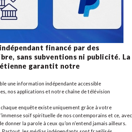
 indépendant financé par des
bre, sans subventions ni publicité. La
rétienne
garantit notre
ible une information indépendante accessible
tes,
nos applications
et notre
chaîne de télévision
, chaque enquête existe uniquement grâce à votre
l’immense soif spirituelle de nos contemporains et ce, ave
de donner la parole à ceux qu’on n’entend jamais ailleurs.
. Partout, les médias indépendants sont fragilisés,