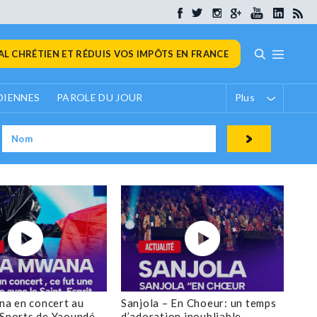
L CHRÉTIEN ET RÉDUIS VOS IMPÔTS EN FRANCE
DIENNES
PAROLE DU JOUR
Plus
a en concert au
Sanjola – En Choeur: un temps
 Sports de Yaoundé
d’adoration inoubliable