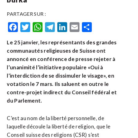
PARTAGER SUR :
Facebook
Twitter
WhatsApp
Telegram
LinkedIn
Email
Partager
Le 25 janvier, les représentants des grandes
communautés religieuses de Suisse ont
annoncé en conférence de presse rejeter à
l’unanimité l’initiative populaire «Oui à
l’interdiction de se dissimuler le visage», en
votation le 7 mars. Ils saluent en outre le
contre-projet indirect du Conseil fédéral et
du Parlement.
C’est au nom de la liberté personnelle, de
laquelle découle la liberté de religion, que le
Conseil suisse des religions (CSR) s’est