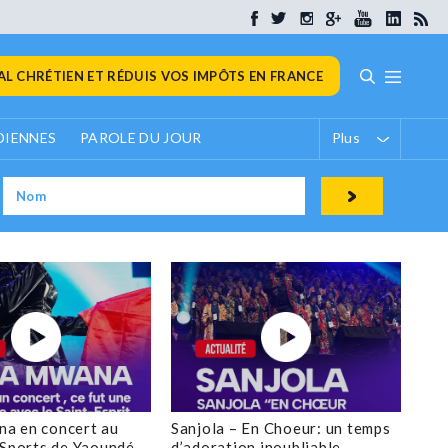
L CHRÉTIEN ET RÉDUIS VOS IMPÔTS EN FRANCE
DIENNES
PAROLE DU JOUR
Plus
a en concert au
Sanjola – En Choeur: un temps
 Sports de Yaoundé
d’adoration inoubliable