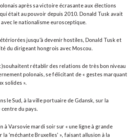
lonais après sa victoire ‌écrasante aux élections
 qui était au pouvoir depuis 2010. Donald Tusk avait
 avec le nationalisme eurosceptique.
étériorées jusqu’à devenir ​hostiles, Donald Tusk et
mité du dirigeant hongrois avec Moscou.
sk)souhaitent rétablir des relations de très bon niveau
ernement polonais, se félicitant de « gestes marquant
x solides ».
 le Sud, à la ville portuaire de Gdansk, sur ⁠la
e centre du pays.
n ⁠à Varsovie mardi soir sur « une ligne à grande
la ‘méchante Bruxelles' », faisant allusion à la