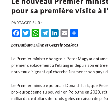
Le nouveau Premier minis
pour sa première visite à 
PARTAGER SUR :
Facebook
Twitter
WhatsApp
Telegram
LinkedIn
Email
Partager
par Barbara Erling et Gergely Szakacs
Le Premier ministre hongrois Peter Magyar entame m
premier déplacement à l’étranger depuis son entrée
nouveau dirigeant qui cherche à ramener son pays da
Le Premier ministre polonais Donald Tusk, que Pete
pro-européenne au pouvoir ‌en Pologne en 2023, rétab
milliards de dollars de ⁠fonds gelés en raison de préo