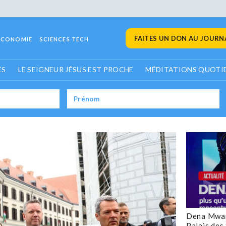
FAITES UN DON AU JOURNA
ECONOMIE
SCIENCES TECH
ES
LE SEIGNEUR JÉSUS EST PROCHE
MÉDITATIONS QUOTI
Dena Mwan
Palais des