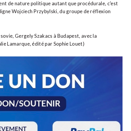
ment de nature politique autant que procédurale, c’est
uligne Wojciech Przybylski, du groupe de réflexion
rsovie, Gergely Szakacs à Budapest, avec la
ralie Lamarque, édité par Sophie Louet)