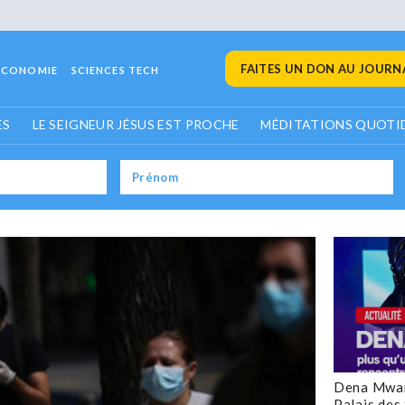
FAITES UN DON AU JOURNA
ECONOMIE
SCIENCES TECH
ES
LE SEIGNEUR JÉSUS EST PROCHE
MÉDITATIONS QUOTI
Dena Mwan
Palais des