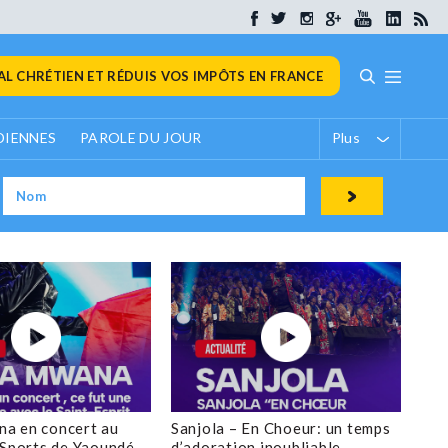
L CHRÉTIEN ET RÉDUIS VOS IMPÔTS EN FRANCE
DIENNES
PAROLE DU JOUR
Plus
a en concert au
Sanjola – En Choeur: un temps
 Sports de Yaoundé
d’adoration inoubliable