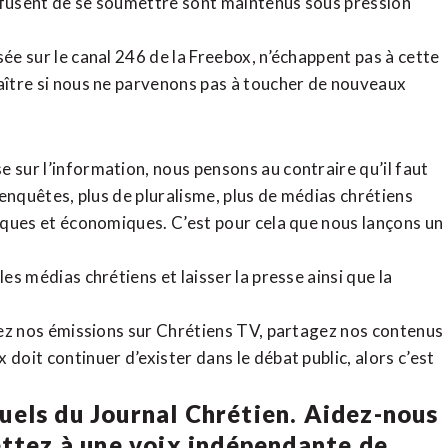
refusent de se soumettre sont maintenus sous pression
sée sur le canal 246 de la Freebox, n’échappent pas à cette
raître si nous ne parvenons pas à toucher de nouveaux
 sur l’information, nous pensons au contraire qu’il faut
d’enquêtes, plus de pluralisme, plus de médias chrétiens
tiques et économiques. C’est pour cela que nous lançons un
es médias chrétiens et laisser la presse ainsi que la
rdez nos émissions sur Chrétiens TV, partagez nos contenus
doit continuer d’exister dans le débat public, alors c’est
uels du Journal Chrétien. Aidez-nous
ettez à une voix indépendante de