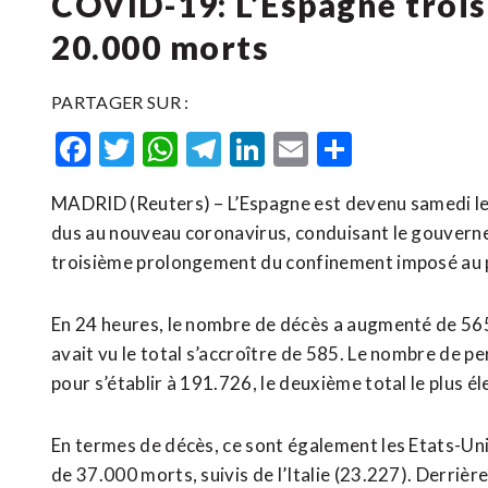
COVID-19: L’Espagne trois
20.000 morts
PARTAGER SUR :
Facebook
Twitter
WhatsApp
Telegram
LinkedIn
Email
Partager
MADRID (Reuters) – L’Espagne est devenu samedi le 
dus au nouveau coronavirus, conduisant le gouver
troisième prolongement du confinement imposé au p
En 24 heures, le nombre de décès a augmenté de 565
avait vu le total s’accroître de 585. Le nombre de
pour s’établir à 191.726, le deuxième total le plus é
En termes de décès, ce sont également les Etats-Unis 
de 37.000 morts, suivis de l’Italie (23.227). Derrière