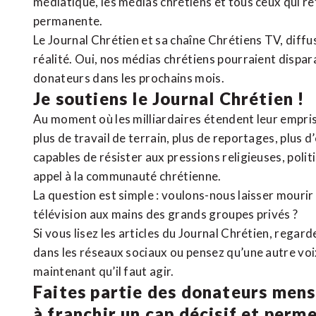
médiatique, les médias chrétiens et tous ceux qui 
permanente.
Le Journal Chrétien et sa chaîne Chrétiens TV, diffu
réalité. Oui, nos médias chrétiens pourraient dispa
donateurs dans les prochains mois.
Je soutiens le Journal Chrétien !
Au moment où les milliardaires étendent leur emprise
plus de travail de terrain, plus de reportages, plus 
capables de résister aux pressions religieuses, poli
appel à la communauté chrétienne.
La question est simple : voulons-nous laisser mourir l
télévision aux mains des grands groupes privés ?
Si vous lisez les articles du Journal Chrétien, rega
dans les réseaux sociaux ou pensez qu’une autre voix 
maintenant qu’il faut agir.
Faites partie des donateurs mens
à franchir un cap décisif et perm