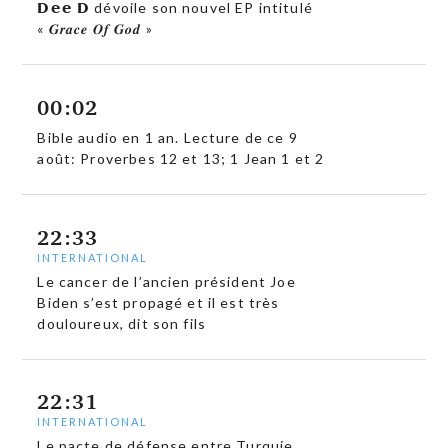
𝗗𝗲𝗲 𝗗 dévoile son nouvel EP intitulé
« 𝑮𝒓𝒂𝒄𝒆 𝑶𝒇 𝑮𝒐𝒅 »
00:02
Bible audio en 1 an. Lecture de ce 9
août: Proverbes 12 et 13; 1 Jean 1 et 2
22:33
INTERNATIONAL
Le cancer de l’ancien président Joe
Biden s’est propagé et il est très
douloureux, dit son fils
22:31
INTERNATIONAL
Le pacte de défense entre Turquie,