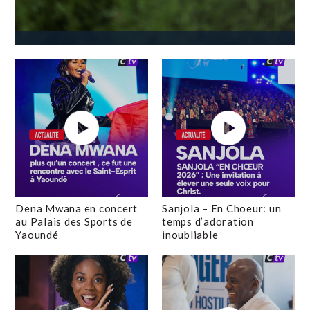
Dena Mwana en concert
Sanjola – En Choeur: un
au Palais des Sports de
temps d’adoration
Yaoundé
inoubliable