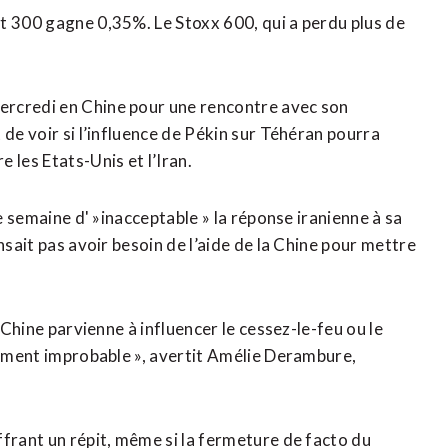
t 300 gagne 0,35%. Le Stoxx 600, qui a perdu plus ​de
ercredi en Chine pour une rencontre avec son
de voir si l’influence de ​Pékin sur Téhéran pourra
⁠les Etats-Unis et l’Iran.
te semaine d' »inacceptable » la réponse iranienne à sa
nsait pas avoir besoin ‌de l’aide de la Chine pour mettre
a Chine parvienne à influencer le cessez-le-feu ou le
ivement improbable », avertit Amélie Derambure,
ffrant un répit, même si la fermeture de facto du