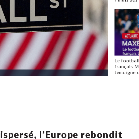
Le footbal
français M
témoigne d
ispersé, l’Europe rebondit