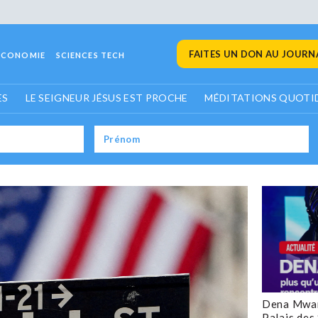
FAITES UN DON AU JOURNA
ECONOMIE
SCIENCES TECH
ES
LE SEIGNEUR JÉSUS EST PROCHE
MÉDITATIONS QUOTI
Dena Mwan
Palais des