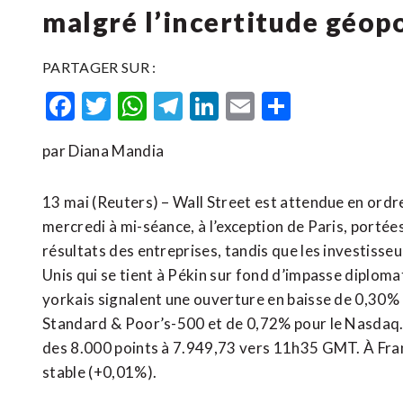
malgré l’incertitude géop
PARTAGER SUR :
Facebook
Twitter
WhatsApp
Telegram
LinkedIn
Email
Partager
par Diana Mandia
13 mai (Reuters) – Wall Street est attendue en ord
mercredi à mi-séance, à l’exception de Paris, portées
résultats des entreprises, tandis que les investisseu
Unis qui se tient à Pékin sur fond d’impasse diplom
yorkais signalent une ouverture en baisse de 0,30% 
Standard & Poor’s-500 et de 0,72% pour le Nasdaq. 
des 8.000 points à 7.949,73 vers 11h35 GMT. À Fran
stable (+0,01%).