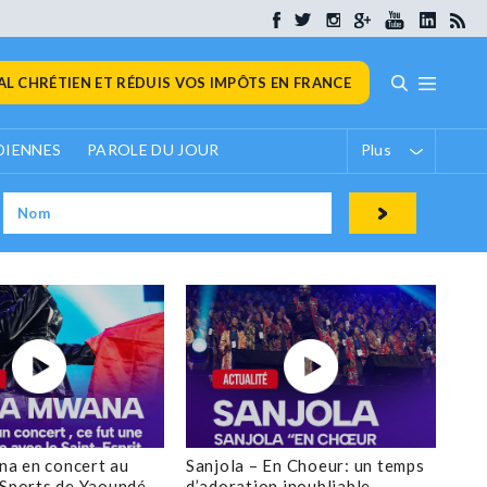
L CHRÉTIEN ET RÉDUIS VOS IMPÔTS EN FRANCE
DIENNES
PAROLE DU JOUR
Plus
a en concert au
Sanjola – En Choeur: un temps
 Sports de Yaoundé
d’adoration inoubliable