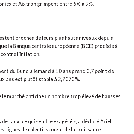
onics et Aixtron grimpent entre 6% à 9%.
stent proches ​de leurs plus hauts niveaux depuis
ce que la Banque centrale européenne (BCE) procède à
 contre l’inflation.
ment du Bund allemand à 10 ans prend 0,7 point de
eux ans est plutôt stable à 2,7070%.
ue le marché anticipe un nombre trop élevé de hausses
 de taux, ce qui semble exagéré », a déclaré Ariel
es signes de ralentissement de ‌la croissance