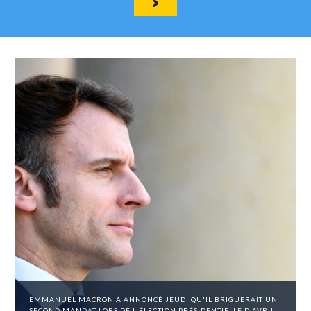
EMMANUEL MACRON A ANNONCÉ JEUDI QU'IL BRIGUERAIT UN
SECOND MANDAT LORS DE L'ÉLECTION PRÉSIDENTIELLE D'AVRIL