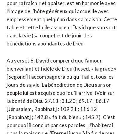
pour rafraîchir et apaiser, est en harmonie avec
l’image de l’hôte généreux qui accueille avec
empressement quelqu’un dans sa maison. Cette
table et cette huile assurent David que son sort
dans la vie (sa coupe) est de jouir des
bénédictions abondantes de Dieu.
Au verset 6, David comprend que l’amour
bienveillant et fidèle de Dieu (hesed, « la grâce »
[Segond] l’accompagnera où qu’il aille, tous les
jours de sa vie. La bénédiction de Dieu sur son
peuple lui est acquise quoi qu’il arrive. (Voir sur
la bonté de Dieu 27.13 ; 31.20 ; 69.17 ; 86.17
[Jérusalem, Rabbinat] ; 109.21 ; 116.12
[Rabbinat] ; 142.8 « fait du bien » ; 145.7). C’est
pourquoi il conclut par ces paroles : J’habiterai
dans la maison de l’Éternel jusqu’à la fin de mes