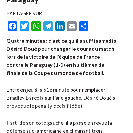
PARTAGER SUR :
Facebook
Twitter
WhatsApp
Telegram
LinkedIn
Email
Partager
Quatre minutes : c’est ce qu’il a suffi samedi à
Désiré Doué pour changer le cours du match
lors de la victoire de l’équipe de France
contre le Paraguay (1-0) en huitièmes de
finale de la Coupe du monde de ​football.
Entré en ‌jeu à la 61e minute pour remplacer ​
Bradley Barcola sur ⁠l’aile gauche, Désiré Doué a
provoqué le penalty décisif (65e).
Parti de ‌son côté gauche, ‌il a passé en revue la
défense sud-américaine en éliminant trois