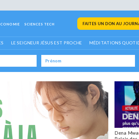
FAITES UN DON AU JOURNA
ECONOMIE
SCIENCES TECH
ES
LE SEIGNEUR JÉSUS EST PROCHE
MÉDITATIONS QUOTI
Dena Mwan
Palais des