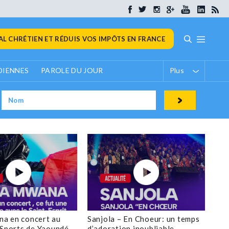
L CHRÉTIEN ET RÉDUIS VOS IMPÔTS EN FRANCE
DIENNES
PAROLE DU JOUR
Plus
a en concert au
Sanjola – En Choeur: un temps
 Sports de Yaoundé
d’adoration inoubliable