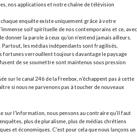
tes,
nos applications
et notre
chaîne de télévision
, chaque enquête existe uniquement grâce à votre
l’immense soif spirituelle de nos contemporains et ce, ave
de donner la parole à ceux qu’on n’entend jamais ailleurs.
. Partout, les médias indépendants sont fragilisés,
 fortunes verrouillent toujours davantage le paysage
refusent de se soumettre sont maintenus sous pression
sée sur le canal 246 de la Freebox, n’échappent pas à cette
raître si nous ne parvenons pas à toucher de nouveaux
 sur l’information, nous pensons au contraire qu’il faut
d’enquêtes, plus de pluralisme, plus de médias chrétiens
tiques et économiques. C’est pour cela que nous lançons un