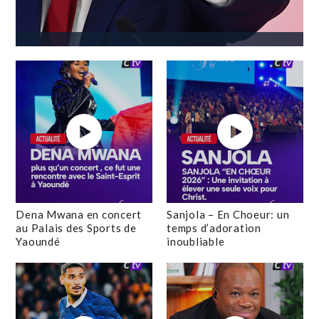
Dena Mwana en concert
Sanjola – En Choeur: un
au Palais des Sports de
temps d’adoration
Yaoundé
inoubliable