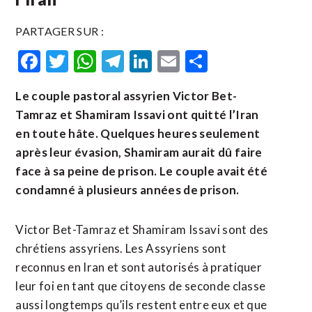
PARTAGER SUR :
Facebook
Twitter
WhatsApp
Telegram
LinkedIn
Email
Partager
Le couple pastoral
assyrien
Victor Bet-
Tamraz et Shamiram Issavi
ont quitté l’Iran
en toute hâte. Quelques heures seulement
après leur évasion, Shamiram aurait dû faire
face à sa peine de prison. Le couple avait été
condamné à plusieurs années de prison.
Victor Bet-Tamraz et Shamiram Issavi sont des
chrétiens assyriens. Les Assyriens sont
reconnus en Iran et sont autorisés à pratiquer
leur foi en tant que citoyens de seconde classe
aussi longtemps qu’ils restent entre eux et que