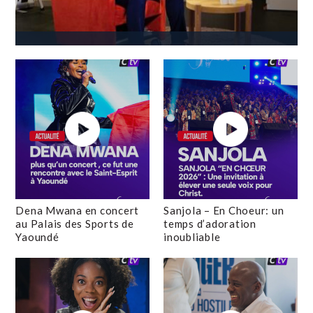
Dena Mwana en concert
Sanjola – En Choeur: un
au Palais des Sports de
temps d’adoration
Yaoundé
inoubliable