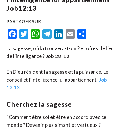
Job12:13
PARTAGER SUR :
Facebook
Twitter
WhatsApp
Telegram
LinkedIn
Email
Partager
La sagesse, où la trouvera-t-on ? et où est le lieu
de l’intelligence ?
Job 28. 12
En Dieu résident la sagesse et la puissance. Le
conseil et l’intelligence lui appartiennent.
Job
12:13
Cherchez la sagesse
“Comment être soi et être en accord avec ce
monde ? Devenir plus aimant et vertueux ?