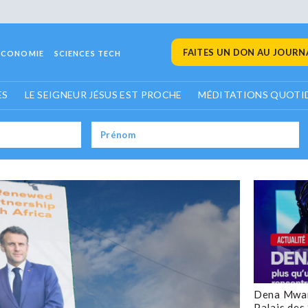
FAITES UN DON AU JOURNA
ECONOMIE
SCIENCES TECH
ES
LE SEIGNEUR JÉSUS EST PROCHE
MÉDITATIONS QUOTI
Dena Mwan
Palais des