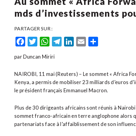
Au sommet « Africa Forwa
mds d’investissements pou
PARTAGER SUR :
Facebook
Twitter
WhatsApp
Telegram
LinkedIn
Email
Partager
par Duncan Miriri
NAIROBI, 11 mai (Reuters) – Le sommet « Africa Forw
Kenya, a permis de mobiliser 23 milliards d’euros d’
le président français Emmanuel Macron.
Plus de 30 dirigeants africains sont réunis à Nairob
sommet franco-africain en terre anglophone alors q
partenariats face à l’affaiblissement de son influenc