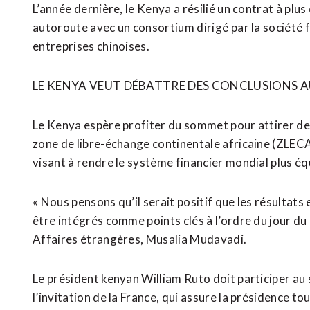
L’année ⁠dernière, le ‌Kenya a résilié un contrat à plu
autoroute avec un consortium dirigé ⁠par la société f
entreprises chinoises.
LE KENYA VEUT DÉBATTRE DES CONCLUSIONS AU
Le Kenya espère profiter ​du sommet pour attirer des
zone de libre-échange continentale africaine (ZLECA
visant à ​rendre le système financier mondial plus é
« Nous pensons qu’il serait positif que les résultats
être intégrés comme points clés à l’ordre du jour du 
Affaires étrangères, Musalia Mudavadi.
Le président kenyan William Ruto doit participer au
l’invitation de la France, qui ​assure la présidence t