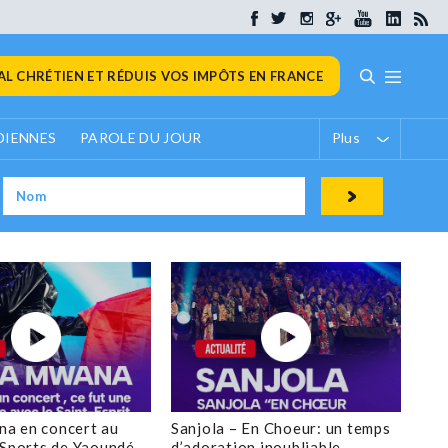
L CHRÉTIEN ET RÉDUIS VOS IMPÔTS EN FRANCE
DIENNES
PAROLE DU JOUR
Plus
a en concert au
Sanjola – En Choeur: un temps
 Sports de Yaoundé
d’adoration inoubliable