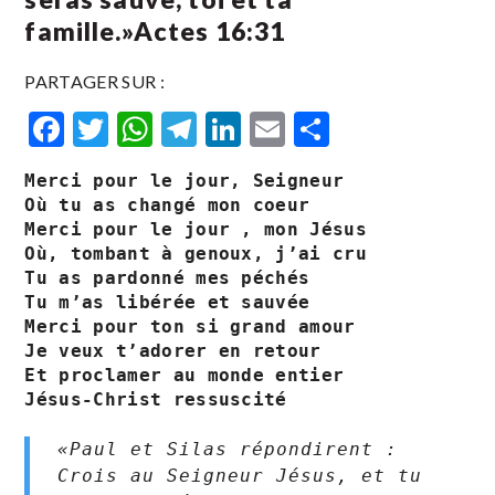
famille.»Actes‬ ‭16:31‬
PARTAGER SUR :
Facebook
Twitter
WhatsApp
Telegram
LinkedIn
Email
Partager
Merci pour le jour, Seigneur 

Où tu as changé mon coeur

Merci pour le jour , mon Jésus 

Où, tombant à genoux, j’ai cru

Tu as pardonné mes péchés 

Tu m’as libérée et sauvée

Merci pour ton si grand amour

Je veux t’adorer en retour

Et proclamer au monde entier

Jésus-Christ ressuscité 
«Paul et Silas répondirent : 
Crois au Seigneur Jésus, et tu 