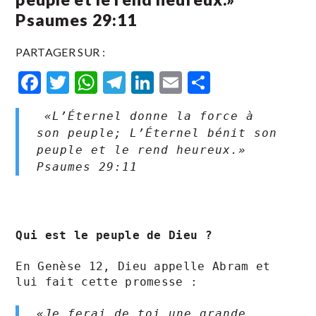
Psaumes‬ ‭29‬:‭11‬
PARTAGER SUR :
Facebook
Twitter
WhatsApp
Telegram
LinkedIn
Email
Partager
 «L’Éternel donne la force à 
son peuple; L’Éternel bénit son 
peuple et le rend heureux.» 
Psaumes‬ ‭29‬:‭11‬
Qui est le peuple de Dieu ?
En Genèse 12, Dieu appelle Abram et 
lui fait cette promesse :

«Je ferai de toi une grande 