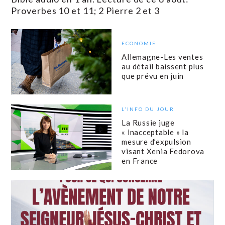
Proverbes 10 et 11; 2 Pierre 2 et 3
ECONOMIE
Allemagne-Les ventes
au détail baissent plus
que prévu en juin
L'INFO DU JOUR
La Russie juge
« inacceptable » la
mesure d’expulsion
visant Xenia Fedorova
en France