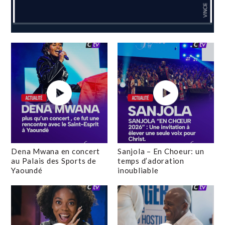
Dena Mwana en concert
Sanjola – En Choeur: un
au Palais des Sports de
temps d’adoration
Yaoundé
inoubliable