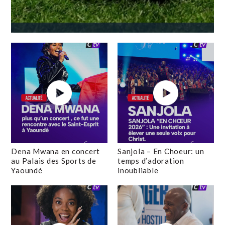
Dena Mwana en concert
Sanjola – En Choeur: un
au Palais des Sports de
temps d’adoration
Yaoundé
inoubliable