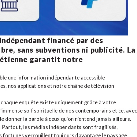
 indépendant financé par des
bre, sans subventions ni publicité. La
rétienne
garantit notre
ible une information indépendante accessible
tes,
nos applications
et notre
chaîne de télévision
, chaque enquête existe uniquement grâce à votre
l’immense soif spirituelle de nos contemporains et ce, ave
de donner la parole à ceux qu’on n’entend jamais ailleurs.
. Partout, les médias indépendants sont fragilisés,
 fortunes verrouillent toujours davantage le paysage