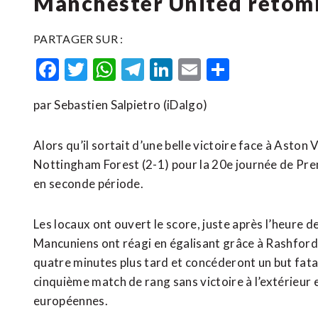
Manchester United retomb
PARTAGER SUR :
Facebook
Twitter
WhatsApp
Telegram
LinkedIn
Email
Partager
par Sebastien Salpietro (iDalgo)
Alors qu’il sortait d’une belle victoire face à Aston 
Nottingham Forest (2-1) pour la 20e journée de Prem
en seconde période.
Les locaux ont ouvert le score, juste après l’heure d
Mancuniens ont réagi en égalisant grâce à Rashford
quatre minutes plus tard et concéderont un but fata
cinquième match de rang sans victoire à l’extérieur e
européennes.