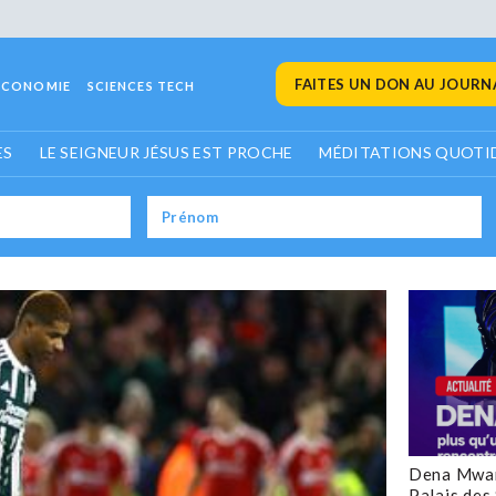
FAITES UN DON AU JOURNA
ECONOMIE
SCIENCES TECH
ES
LE SEIGNEUR JÉSUS EST PROCHE
MÉDITATIONS QUOTI
Dena Mwan
Palais des