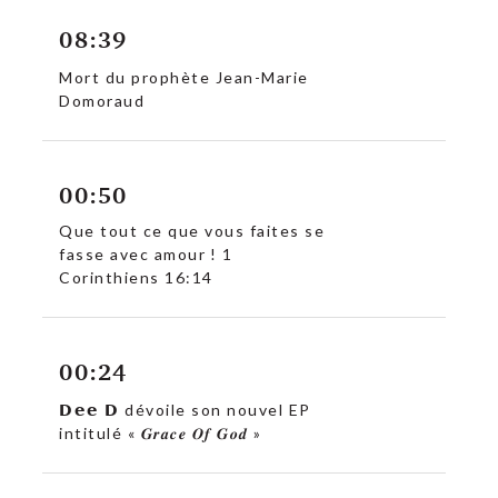
08:39
Mort du prophète Jean-Marie
Domoraud
00:50
Que tout ce que vous faites se
fasse avec amour ! 1
Corinthiens 16:14
00:24
𝗗𝗲𝗲 𝗗 dévoile son nouvel EP
intitulé « 𝑮𝒓𝒂𝒄𝒆 𝑶𝒇 𝑮𝒐𝒅 »