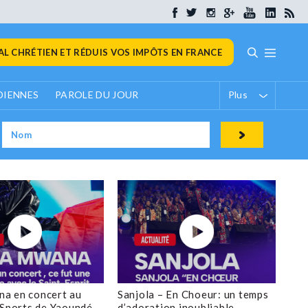
L CHRÉTIEN ET RÉDUIS VOS IMPÔTS EN FRANCE
DIENNES
PAROLE DU JOUR
Plus
a en concert au
Sanjola – En Choeur: un temps
 Sports de Yaoundé
d’adoration inoubliable