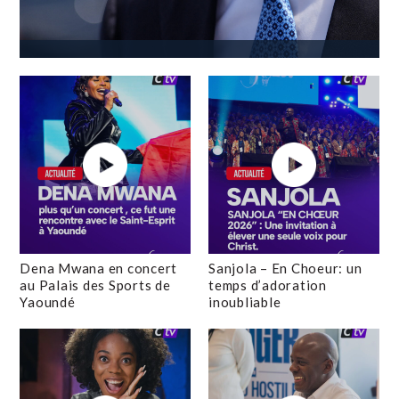
Dena Mwana en concert
Sanjola – En Choeur: un
au Palais des Sports de
temps d’adoration
Yaoundé
inoubliable