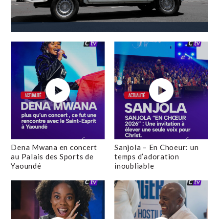
Dena Mwana en concert
Sanjola – En Choeur: un
au Palais des Sports de
temps d’adoration
Yaoundé
inoubliable