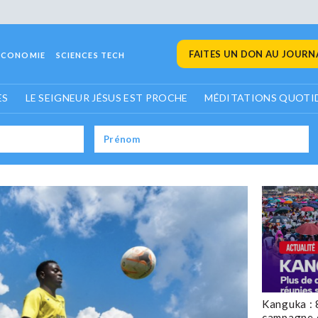
FAITES UN DON AU JOURNA
ECONOMIE
SCIENCES TECH
ES
LE SEIGNEUR JÉSUS EST PROCHE
MÉDITATIONS QUOTI
Kanguka : 
campagne 