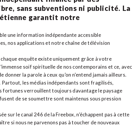
bre, sans subventions ni publicité. La
rétienne
garantit notre
ible une information indépendante accessible
tes,
nos applications
et notre
chaîne de télévision
, chaque enquête existe uniquement grâce à votre
l’immense soif spirituelle de nos contemporains et ce, ave
de donner la parole à ceux qu’on n’entend jamais ailleurs.
. Partout, les médias indépendants sont fragilisés,
 fortunes verrouillent toujours davantage le paysage
refusent de se soumettre sont maintenus sous pression
sée sur le canal 246 de la Freebox, n’échappent pas à cette
raître si nous ne parvenons pas à toucher de nouveaux