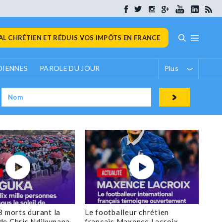
L CHRÉTIEN ET RÉDUIS VOS IMPÔTS EN FRANCE
DIENNES
PAROLE DU JOUR
Plus
8 morts durant la
Le footballeur chrétien
de Chris Ndikumana
français Maxence Lacroix