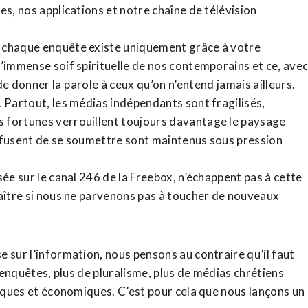
tes,
nos applications
et notre
chaîne de télévision
, chaque enquête existe uniquement grâce à votre
l’immense soif spirituelle de nos contemporains et ce, ave
de donner la parole à ceux qu’on n’entend jamais ailleurs.
. Partout, les médias indépendants sont fragilisés,
 fortunes verrouillent toujours davantage le paysage
refusent de se soumettre sont maintenus sous pression
sée sur le canal 246 de la Freebox, n’échappent pas à cette
raître si nous ne parvenons pas à toucher de nouveaux
 sur l’information, nous pensons au contraire qu’il faut
d’enquêtes, plus de pluralisme, plus de médias chrétiens
tiques et économiques. C’est pour cela que nous lançons un