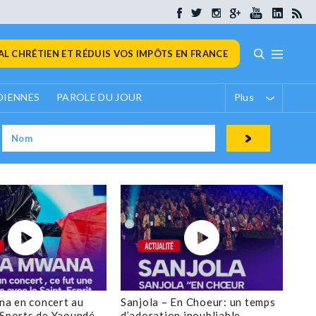
L CHRÉTIEN ET RÉDUIS VOS IMPÔTS EN FRANCE
DIENNES
PAROLE DU JOUR
Plus
a en concert au
Sanjola – En Choeur: un temps
 Sports de Yaoundé
d’adoration inoubliable