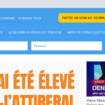
FAITES UN DON AU JOURNA
ECONOMIE
SCIENCES TECH
ES
LE SEIGNEUR JÉSUS EST PROCHE
MÉDITATIONS QUOTI
Dena Mwan
Palais des