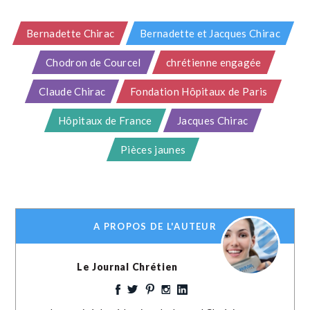
Bernadette Chirac
Bernadette et Jacques Chirac
Chodron de Courcel
chrétienne engagée
Claude Chirac
Fondation Hôpitaux de Paris
Hôpitaux de France
Jacques Chirac
Pièces jaunes
A PROPOS DE L'AUTEUR
Le Journal Chrétien