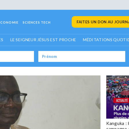
FAITES UN DON AU JOURNA
ECONOMIE
SCIENCES TECH
ES
LE SEIGNEUR JÉSUS EST PROCHE
MÉDITATIONS QUOTI
Kanguka : 
campagne 