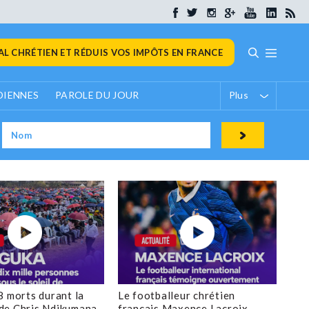
L CHRÉTIEN ET RÉDUIS VOS IMPÔTS EN FRANCE
DIENNES
PAROLE DU JOUR
Plus
8 morts durant la
Le footballeur chrétien
de Chris Ndikumana
français Maxence Lacroix