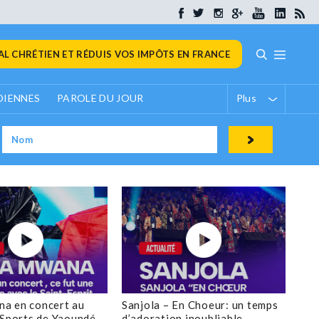
L CHRÉTIEN ET RÉDUIS VOS IMPÔTS EN FRANCE
DIENNES
PAROLE DU JOUR
Plus
a en concert au
Sanjola – En Choeur: un temps
 Sports de Yaoundé
d’adoration inoubliable