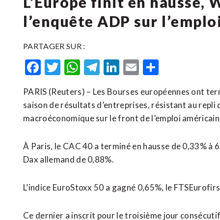
L’Europe finit en hausse, W
l’enquête ADP sur l’emplo
PARTAGER SUR :
Facebook
Twitter
WhatsApp
Telegram
LinkedIn
Email
Partager
PARIS (Reuters) – Les Bourses européennes ont ter
saison de résultats d’entreprises, résistant au repli
macroéconomique sur le front de l’emploi américain
À Paris, le CAC 40 a terminé en hausse de 0,33% à 6.
Dax allemand de 0,88%.
L’indice EuroStoxx 50 a gagné 0,65%, le FTSEurofirs
Ce dernier a inscrit pour le troisième jour consécuti