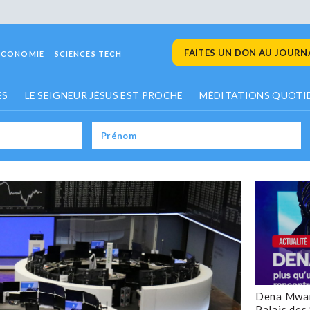
FAITES UN DON AU JOURNA
ECONOMIE
SCIENCES TECH
ES
LE SEIGNEUR JÉSUS EST PROCHE
MÉDITATIONS QUOTI
Dena Mwan
Palais des