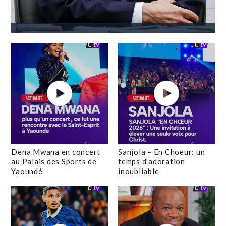
Dena Mwana en concert
Sanjola – En Choeur: un
au Palais des Sports de
temps d’adoration
Yaoundé
inoubliable