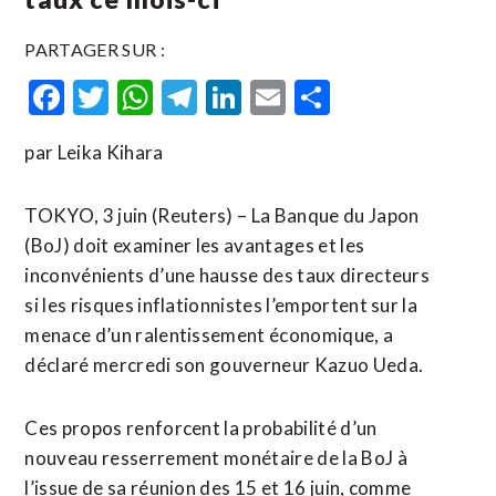
PARTAGER SUR :
Facebook
Twitter
WhatsApp
Telegram
LinkedIn
Email
Partager
par Leika Kihara
TOKYO, 3 juin (Reuters) – La Banque du Japon
(BoJ) doit examiner les avantages et les
inconvénients d’une hausse des taux directeurs
si les risques inflationnistes l’emportent sur la
menace d’un ralentissement économique, a
déclaré mercredi son gouverneur Kazuo Ueda.
Ces propos renforcent la probabilité d’un
nouveau ​resserrement monétaire ‌de la BoJ à
l’issue de sa réunion ​des 15 et ⁠16 juin, comme