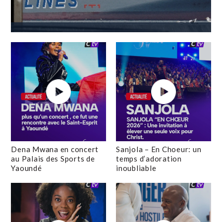
Dena Mwana en concert
Sanjola – En Choeur: un
au Palais des Sports de
temps d’adoration
Yaoundé
inoubliable