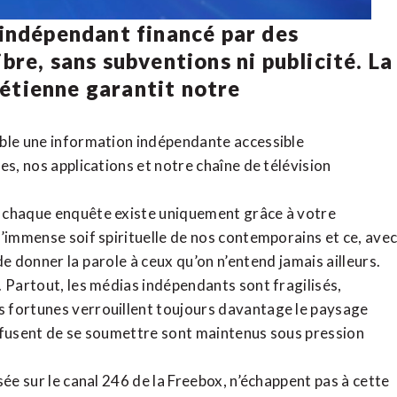
 indépendant financé par des
bre, sans subventions ni publicité. La
rétienne
garantit notre
ible une information indépendante accessible
tes,
nos applications
et notre
chaîne de télévision
, chaque enquête existe uniquement grâce à votre
l’immense soif spirituelle de nos contemporains et ce, ave
de donner la parole à ceux qu’on n’entend jamais ailleurs.
. Partout, les médias indépendants sont fragilisés,
 fortunes verrouillent toujours davantage le paysage
refusent de se soumettre sont maintenus sous pression
sée sur le canal 246 de la Freebox, n’échappent pas à cette