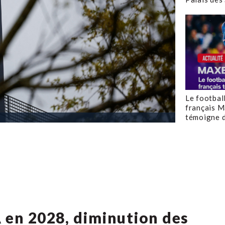
Le footbal
français M
témoigne d
 en 2028, diminution des