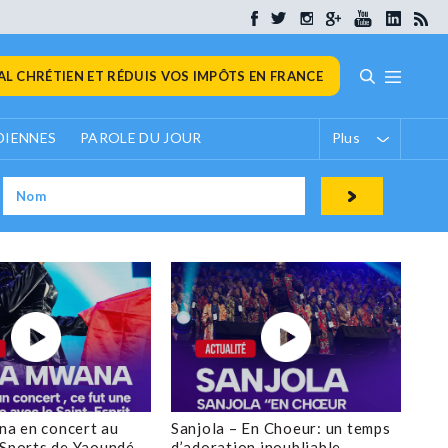
L CHRÉTIEN ET RÉDUIS VOS IMPÔTS EN FRANCE
DIENNES
PAROLE DU JOUR
Plus
a en concert au
Sanjola – En Choeur: un temps
 Sports de Yaoundé
d’adoration inoubliable