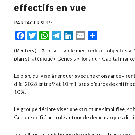
effectifs en vue
PARTAGER SUR :
Facebook
Twitter
WhatsApp
Telegram
LinkedIn
Email
Partager
(Reuters) – Atos a dévoilé mercredi ses objectifs à 
plan stratégique « Genesis », lors du « Capital mark
Le plan, qui vise à renouer avec une croissance « ren
d’ici 2028 entre 9 et 10 milliards d’euros de chiffre
10%.
Le groupe déclare viser une structure simplifiée, soi
Groupe unifié articulé autour de deux marques disti
Par ailleurs, il ambitionne de réduire ses frais géné