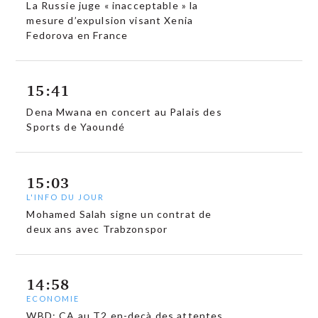
La Russie juge « inacceptable » la
mesure d’expulsion visant Xenia
Fedorova en France
15:41
Dena Mwana en concert au Palais des
Sports de Yaoundé
15:03
L'INFO DU JOUR
Mohamed Salah signe un contrat de
deux ans avec Trabzonspor
14:58
ECONOMIE
WBD: CA au T2 en-deçà des attentes