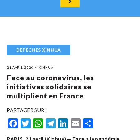
DÉPÊCHES XINHUA
21 AVRIL 2020
XINHUA
Face au coronavirus, les
initiatives solidaires se
multiplient en France
PARTAGER SUR :
Facebook
Twitter
WhatsApp
Telegram
LinkedIn
Email
Partager
PARIS, 21 avril (Xinhua) — Face à la pandémie