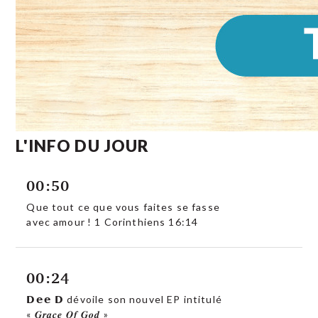
L'INFO DU JOUR
00:50
Que tout ce que vous faites se fasse
avec amour ! 1 Corinthiens 16:14
00:24
𝗗𝗲𝗲 𝗗 dévoile son nouvel EP intitulé
« 𝑮𝒓𝒂𝒄𝒆 𝑶𝒇 𝑮𝒐𝒅 »