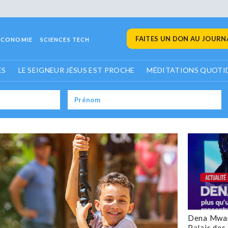
FAITES UN DON AU JOURNA
ECONOMIE
SCIENCES TECH
ES
LE SEIGNEUR JÉSUS EST PROCHE
MÉDITATIONS QUOTI
Dena Mwan
Palais des