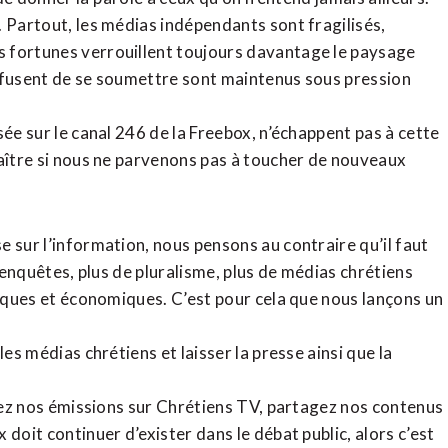
. Partout, les médias indépendants sont fragilisés,
 fortunes verrouillent toujours davantage le paysage
refusent de se soumettre sont maintenus sous pression
sée sur le canal 246 de la Freebox, n’échappent pas à cette
raître si nous ne parvenons pas à toucher de nouveaux
 sur l’information, nous pensons au contraire qu’il faut
d’enquêtes, plus de pluralisme, plus de médias chrétiens
tiques et économiques. C’est pour cela que nous lançons un
es médias chrétiens et laisser la presse ainsi que la
rdez nos émissions sur Chrétiens TV, partagez nos contenus
doit continuer d’exister dans le débat public, alors c’est