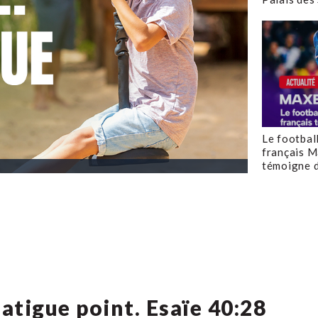
Le footbal
français M
témoigne d
fatigue point. Esaïe 40:28