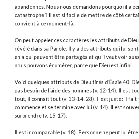
abandonnés. Nous nous demandons pourquoi il a permi
catastrophe ? Il est si facile de mettre de côté cert
convient à ce moment-là.
On peut appeler ces caractères les attributs de Dieu, 
révélé dans sa Parole. Il y a des attributs qui lui son
en a qui peuvent être partagés et qu’il veut voir a
nous pouvons énumérer, parce que Dieu est infini.
Voici quelques attributs de Dieu tirés d’Ésaïe 40. Die
pas besoin de l’aide des hommes (v. 12-14). Il est tout-
tout, il connaît tout (v. 13-14, 28). Il est juste : il fai
commence et se termine avec lui (v. 14). Il est souvera
surprendre (v. 15-17).
Il est incomparable (v. 18). Personne ne peut lui êtr