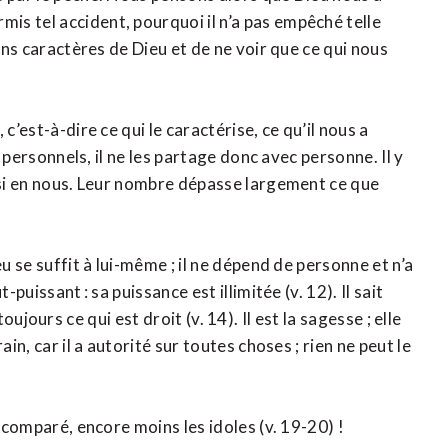
s tel accident, pourquoi il n’a pas empêché telle
ains caractères de Dieu et de ne voir que ce qui nous
c’est-à-dire ce qui le caractérise, ce qu’il nous a
t personnels, il ne les partage donc avec personne. Il y
ussi en nous. Leur nombre dépasse largement ce que
u se suffit à lui-même ; il ne dépend de personne et n’a
puissant : sa puissance est illimitée (v. 12). Il sait
t toujours ce qui est droit (v. 14). Il est la sagesse ; elle
in, car il a autorité sur toutes choses ; rien ne peut le
e comparé, encore moins les idoles (v. 19-20) !