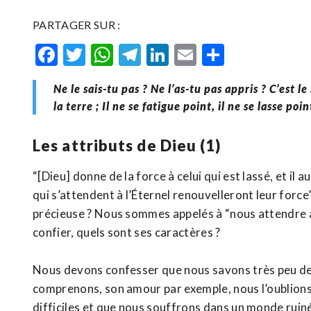
PARTAGER SUR :
Facebook
Twitter
WhatsApp
Telegram
LinkedIn
Email
Partager
Ne le sais-tu pas ? Ne l’as-tu pas appris ? C’est l
la terre ; Il ne se fatigue point, il ne se lasse p
Les attributs de Dieu (1)
“[Dieu] donne de la force à celui qui est lassé, et il 
qui s’attendent à l’Éternel renouvelleront leur force
précieuse ? Nous sommes appelés à “nous attendre à 
confier, quels sont ses caractères ?
Nous devons confesser que nous savons très peu de 
comprenons, son amour par exemple, nous l’oublion
difficiles et que nous souffrons dans un monde ruin