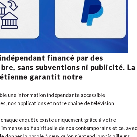
 indépendant financé par des
bre, sans subventions ni publicité. La
rétienne
garantit notre
ible une information indépendante accessible
tes,
nos applications
et notre
chaîne de télévision
, chaque enquête existe uniquement grâce à votre
l’immense soif spirituelle de nos contemporains et ce, ave
de donner la parole à ceux qu’on n’entend jamais ailleurs.