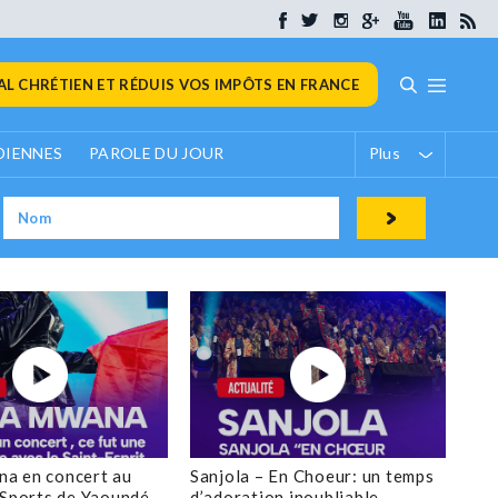
L CHRÉTIEN ET RÉDUIS VOS IMPÔTS EN FRANCE
DIENNES
PAROLE DU JOUR
Plus
a en concert au
Sanjola – En Choeur: un temps
 Sports de Yaoundé
d’adoration inoubliable