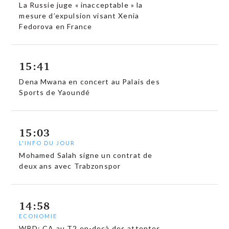
La Russie juge « inacceptable » la
mesure d’expulsion visant Xenia
Fedorova en France
15:41
Dena Mwana en concert au Palais des
Sports de Yaoundé
15:03
L'INFO DU JOUR
Mohamed Salah signe un contrat de
deux ans avec Trabzonspor
14:58
ECONOMIE
WBD: CA au T2 en-deçà des attentes