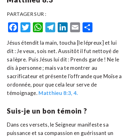
PARTAGER SUR :
Facebook
Twitter
WhatsApp
Telegram
LinkedIn
Email
Partager
Jésus étendit la main, toucha [le lépreux] et lui
dit : Je veux, sois net. Aussitôt il fut nettoyé de
sa lèpre. Puis Jésus lui dit : Prends garde ! Ne le
dis à personne ; mais va te montrer au
sacrificateur et présente l’offrande que Moïse a
ordonnée, pour que cela leur serve de
témoignage.
Matthieu 8:3, 4.
Suis-je un bon témoin ?
Dans ces versets, le Seigneur manifeste sa
puissance et sa compassion en guérissant un