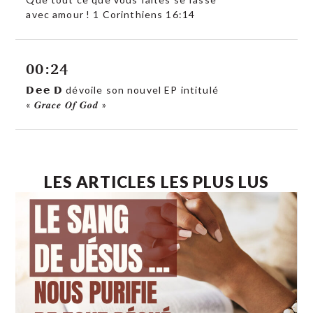
avec amour ! 1 Corinthiens 16:14
00:24
𝗗𝗲𝗲 𝗗 dévoile son nouvel EP intitulé
« 𝑮𝒓𝒂𝒄𝒆 𝑶𝒇 𝑮𝒐𝒅 »
LES ARTICLES LES PLUS LUS