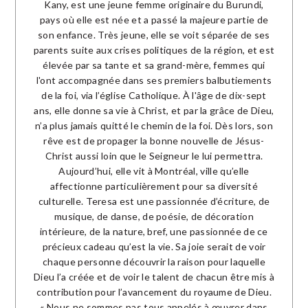
Kany, est une jeune femme originaire du Burundi,
pays où elle est née et a passé la majeure partie de
son enfance. Très jeune, elle se voit séparée de ses
parents suite aux crises politiques de la région, et est
élevée par sa tante et sa grand-mère, femmes qui
l'ont accompagnée dans ses premiers balbutiements
de la foi, via l’église Catholique. À l'âge de dix-sept
ans, elle donne sa vie à Christ, et par la grâce de Dieu,
n’a plus jamais quitté le chemin de la foi. Dès lors, son
rêve est de propager la bonne nouvelle de Jésus-
Christ aussi loin que le Seigneur le lui permettra.
Aujourd’hui, elle vit à Montréal, ville qu’elle
affectionne particulièrement pour sa diversité
culturelle. Teresa est une passionnée d’écriture, de
musique, de danse, de poésie, de décoration
intérieure, de la nature, bref, une passionnée de ce
précieux cadeau qu’est la vie. Sa joie serait de voir
chaque personne découvrir la raison pour laquelle
Dieu l’a créée et de voir le talent de chacun être mis à
contribution pour l’avancement du royaume de Dieu.
« Nous ne sommes pas tous appelés à œuvrer dans