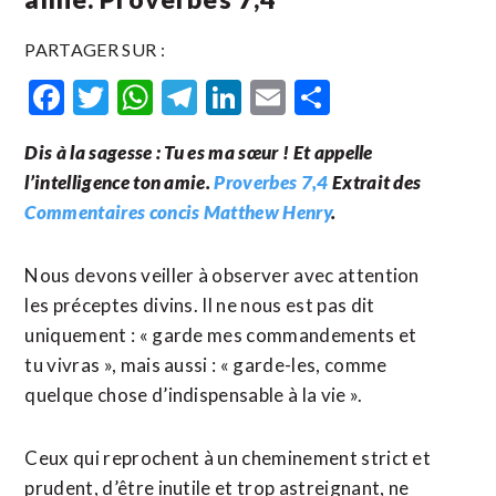
PARTAGER SUR :
Facebook
Twitter
WhatsApp
Telegram
LinkedIn
Email
Partager
Dis à la sagesse : Tu es ma sœur ! Et appelle
l’intelligence ton amie.
Proverbes 7,4
Extrait des
Commentaires concis Matthew Henry
.
Nous devons veiller à observer avec attention
les préceptes divins. Il ne nous est pas dit
uniquement : « garde mes commandements et
tu vivras », mais aussi : « garde-les, comme
quelque chose d’indispensable à la vie ».
Ceux qui reprochent à un cheminement strict et
prudent, d’être inutile et trop astreignant, ne