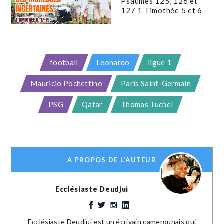
Psaumes 125, 126 et
127 1 Timothée 5 et 6
football
Leonardo
ligue 1
Mauricio Pochettino
Paris Saint-Germain
PSG
Qatar
Thomas Tuchel
A PROPOS DE L'AUTEUR
Ecclésiaste Deudjui
Ecclésiaste Deudjui est un écrivain camerounais qui