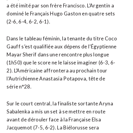
a été imité par ​son frère Francisco. L’Argentin a
dominé le Français Hugo Gaston en quatre sets
(2-6, 6-4, 6-2, 6-1).
Dans le tableau féminin, la tenante du ​titre Coco
Gauff s’est qualifiée aux dépens de l’Égyptienne
Mayar Sherif dans une rencontre plus longue
(1h50) que le score ne le laisse imaginer (6-3, 6-
2). L’Américaine affrontera au prochain tour
l’Autrichienne Anastasia Potapova, tête de
série n°28.
Sur le court central, la finaliste sortante Aryna
Sabalenka a mis un set à se mettre en route
avant de dérouler face à la Française Elsa
Jacquemot (7-5, 6-2). La Biélorusse sera