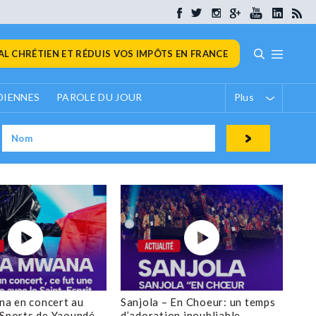
L CHRÉTIEN ET RÉDUIS VOS IMPÔTS EN FRANCE
DIENNES
PAROLE DU JOUR
Plus
a en concert au
Sanjola – En Choeur: un temps
 Sports de Yaoundé
d’adoration inoubliable