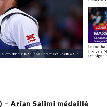
Le footbal
français M
G /PHOTO PRISE LE 10 AOÛT 2024/REUTERS/TINGSHU WANG
témoigne d
 – Arian Salimi médaillé