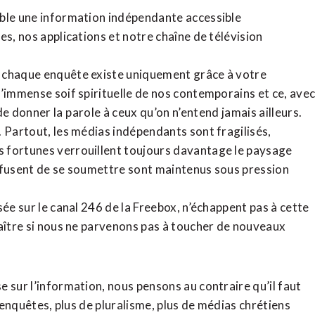
ible une information indépendante accessible
tes,
nos applications
et notre
chaîne de télévision
, chaque enquête existe uniquement grâce à votre
l’immense soif spirituelle de nos contemporains et ce, ave
de donner la parole à ceux qu’on n’entend jamais ailleurs.
. Partout, les médias indépendants sont fragilisés,
 fortunes verrouillent toujours davantage le paysage
refusent de se soumettre sont maintenus sous pression
sée sur le canal 246 de la Freebox, n’échappent pas à cette
raître si nous ne parvenons pas à toucher de nouveaux
 sur l’information, nous pensons au contraire qu’il faut
d’enquêtes, plus de pluralisme, plus de médias chrétiens