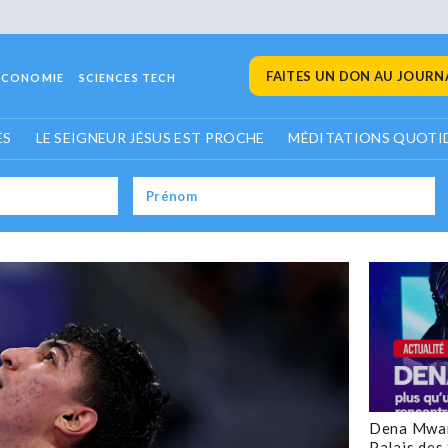
FAITES UN DON AU JOURNA
ECONOMIE
SCIENCES TECH
ES
LE SEIGNEUR JÉSUS EST PROCHE
MÉDITATIONS QUOTI
Dena Mwan
Palais des