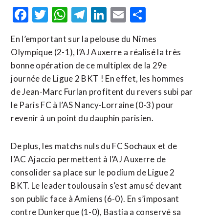
Facebook
Twitter
WhatsApp
Telegram
LinkedIn
Email
Partager
En l’emportant sur la pelouse du Nîmes
Olympique (2-1), l’AJ Auxerre a réalisé la très
bonne opération de ce multiplex de la 29e
journée de Ligue 2 BKT ! En effet, les hommes
de Jean-Marc Furlan profitent du revers subi par
le Paris FC à l’AS Nancy-Lorraine (0-3) pour
revenir à un point du dauphin parisien.
De plus, les matchs nuls du FC Sochaux et de
l’AC Ajaccio permettent à l’AJ Auxerre de
consolider sa place sur le podium de Ligue 2
BKT. Le leader toulousain s’est amusé devant
son public face à Amiens (6-0). En s’imposant
contre Dunkerque (1-0), Bastia a conservé sa