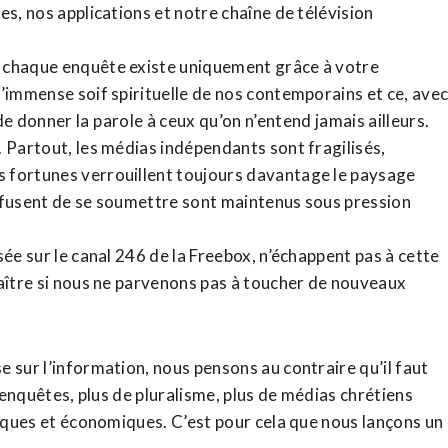
tes,
nos applications
et notre
chaîne de télévision
, chaque enquête existe uniquement grâce à votre
l’immense soif spirituelle de nos contemporains et ce, ave
de donner la parole à ceux qu’on n’entend jamais ailleurs.
. Partout, les médias indépendants sont fragilisés,
 fortunes verrouillent toujours davantage le paysage
refusent de se soumettre sont maintenus sous pression
sée sur le canal 246 de la Freebox, n’échappent pas à cette
raître si nous ne parvenons pas à toucher de nouveaux
 sur l’information, nous pensons au contraire qu’il faut
d’enquêtes, plus de pluralisme, plus de médias chrétiens
tiques et économiques. C’est pour cela que nous lançons un