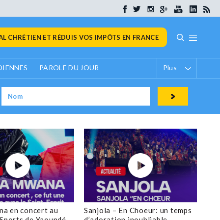
L CHRÉTIEN ET RÉDUIS VOS IMPÔTS EN FRANCE
DIENNES
PAROLE DU JOUR
Plus
a en concert au
Sanjola – En Choeur: un temps
 Sports de Yaoundé
d’adoration inoubliable