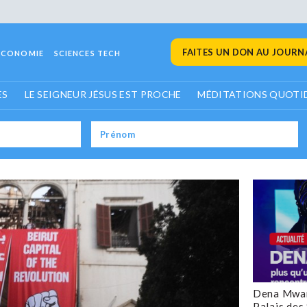
FAITES UN DON AU JOURNA
ECONOMIE
SCIENCES TECH
ES
LE SEIGNEUR JÉSUS EST PROCHE
MÉDITATIONS QUOTI
Dena Mwan
Palais des