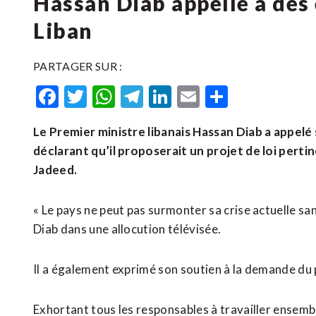
Hassan Diab appelle à des 
Liban
PARTAGER SUR :
Facebook
Twitter
WhatsApp
Telegram
LinkedIn
Email
Partager
Le Premier ministre libanais Hassan Diab a appelé 
déclarant qu’il proposerait un projet de loi pertin
Jadeed.
« Le pays ne peut pas surmonter sa crise actuelle sa
Diab dans une allocution télévisée.
Il a également exprimé son soutien à la demande du p
Exhortant tous les responsables à travailler ensembl