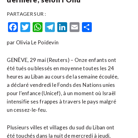
PARTAGER SUR :
Facebook
Twitter
WhatsApp
Telegram
LinkedIn
Email
Partager
par Olivia Le Poidevin
GENÈVE, 29 mai (Reuters) – Onze enfants ont
été tués ou blessés en moyenne toutes les 24
heures au Liban au cours de la semaine écoulée,
a déclaré vendredi le ​Fonds ‌des Nations unies
pour l’enfance (Unicef), à ​un moment ⁠où Israël
intensifie ses frappes à travers le ‌pays malgré
‌un cessez-le-feu.
Plusieurs villes et villages du sud du Liban ont
été touchés dans la nuit de mercredi à jeudi, ​