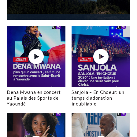
Dena Mwana en concert
Sanjola – En Choeur: un
au Palais des Sports de
temps d’adoration
Yaoundé
inoubliable